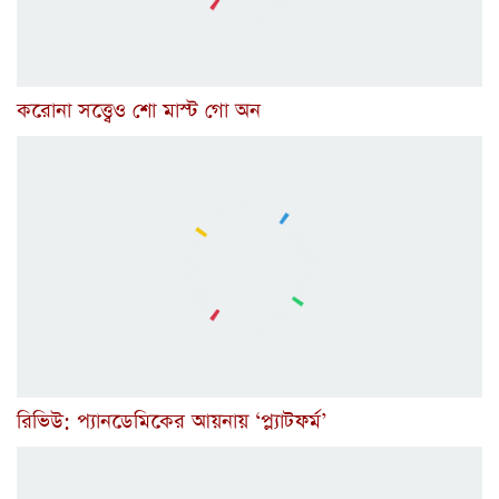
করোনা সত্ত্বেও শো মাস্ট গো অন
রিভিউ: প্যানডেমিকের আয়নায় ‘প্ল্যাটফর্ম’