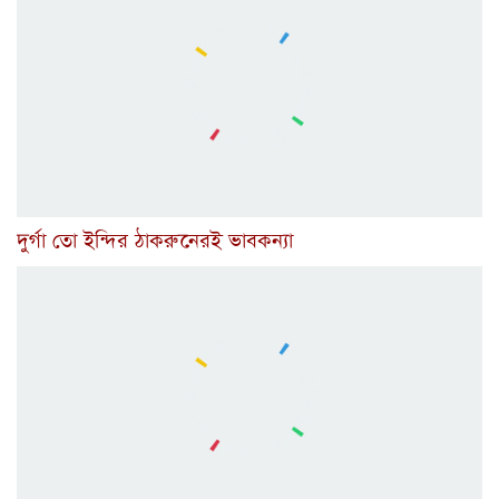
দুর্গা তো ইন্দির ঠাকরুনেরই ভাবকন্যা