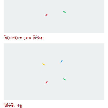
বিনোদনেও ফেক নিউজ!
রিভিউ: বন্ধু