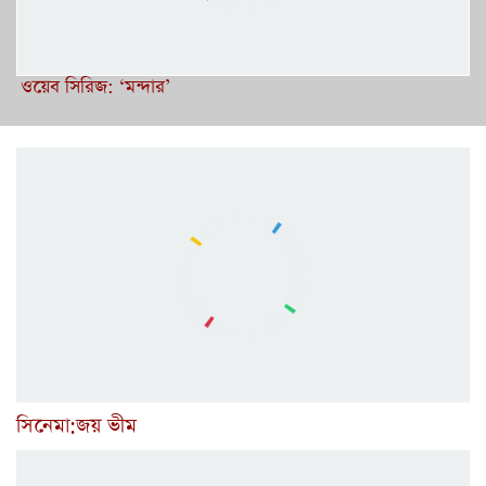
ওয়েব সিরিজ: ‘মন্দার’
সিনেমা:জয় ভীম