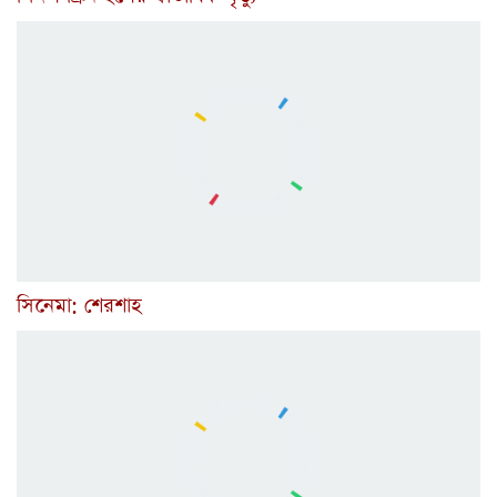
সিনেমা: শেরশাহ