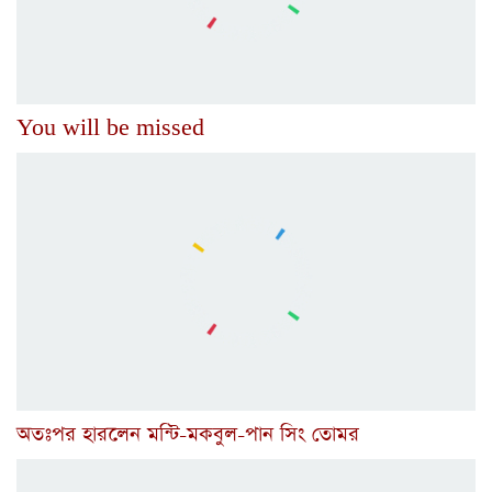
You will be missed
অতঃপর হারলেন মন্টি-মকবুল-পান সিং তোমর