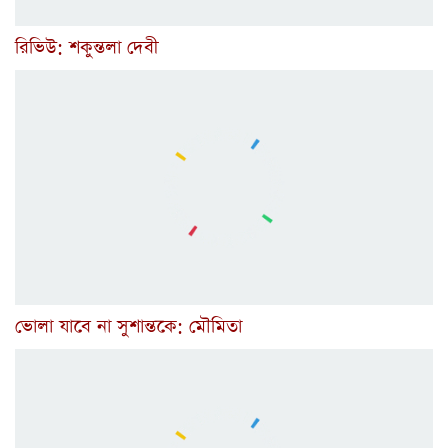
রিভিউ: শকুন্তলা দেবী
ভোলা যাবে না সুশান্তকে: মৌমিতা