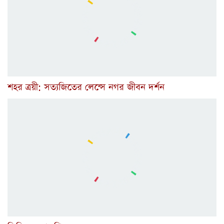
শহর ত্রয়ী: সত্যজিতের লেন্সে নগর জীবন দর্শন