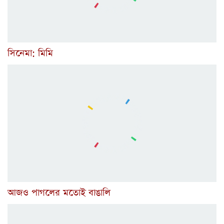
সিনেমা: মিমি
আজও পাগলের মতোই বাঙালি