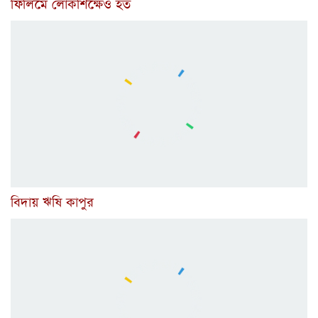
ফিলিমে লোকশিক্ষেও হত
বিদায় ঋষি কাপুর